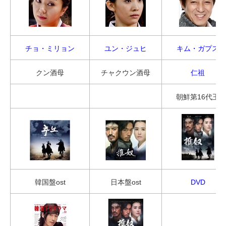
チョ・ミリョン
ユン・ジュヒ
キム・ガプス
クン酒母
チャクウン酒母
仁祖
朝鮮第16代王
韓国盤ost
日本盤ost
DVD