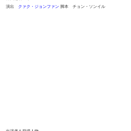
演出
クァク・ジョンファン
脚本 チョン・ソンイル
出演者＆登場人物