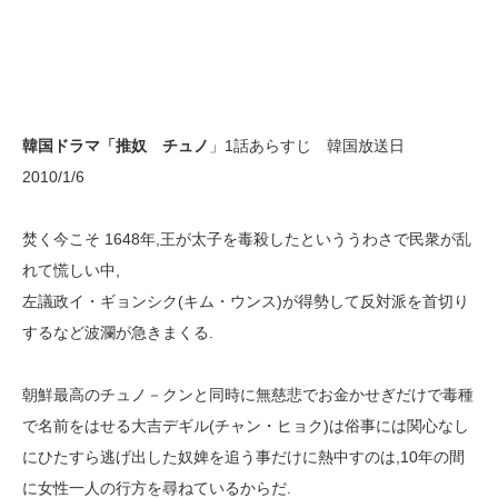
韓国ドラマ「推奴 チュノ
」1話あらすじ 韓国放送日
2010/1/6
焚く今こそ 1648年,王が太子を毒殺したといううわさで民衆が乱
れて慌しい中,
左議政イ・ギョンシク(キム・ウンス)が得勢して反対派を首切り
するなど波瀾が急きまくる.
朝鮮最高のチュノ－クンと同時に無慈悲でお金かせぎだけで毒種
で名前をはせる大吉デギル(チャン・ヒョク)は俗事には関心なし
にひたすら逃げ出した奴婢を追う事だけに熱中すのは,10年の間
に女性一人の行方を尋ねているからだ.