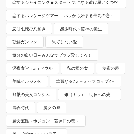
恋するシャイニング★スター ～気になる彼は星いくつ!?
～
恋するパッケージツアー ～パリから始まる最高の恋～
恋は七転び八起き
感激時代～闘神の誕生
朝鮮ガンマン
果てしない愛
気分の良い日～みんなラブラブ愛してる！
深夜食堂 from ソウル
私の婿の女
秘密の扉
美賊イルジメ伝
華麗なる2人－ミセスコップ2－
野獣の美女コンシム
錐（キリ）―明日への光―
青春時代
魔女の城
魔女宝鑑～ホジュン、若き日の恋～
麗～花萌ゆる8人の皇子～