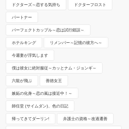
ドクターズ～恋する気持ち
ドクターフロスト
パートナー
パーフェクトカップル～恋は試行錯誤～
ホテルキング
リメンバー～記憶の彼方へ～
今週妻が浮気します
僕は彼女に絶対服従～カッとナム・ジョンギ～
六龍が飛ぶ
善徳女王
嫉妬の化身～恋の嵐は接近中！～
師任堂 (サイムダン)、色の日記
帰ってきてダーリン!
弁護士の資格～改過遷善