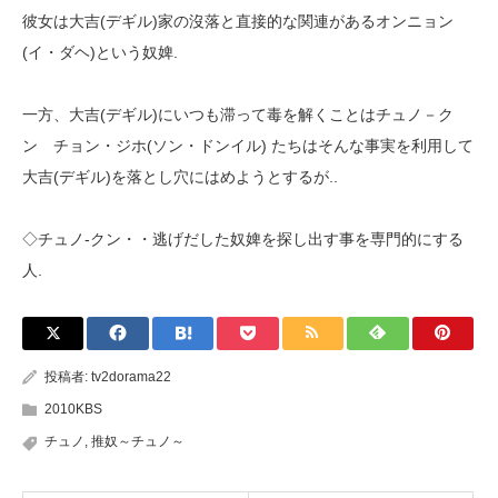
彼女は大吉(デギル)家の沒落と直接的な関連があるオンニョン
(イ・ダヘ)という奴婢.
一方、大吉(デギル)にいつも滞って毒を解くことはチュノ－ク
ン チョン・ジホ(ソン・ドンイル) たちはそんな事実を利用して
大吉(デギル)を落とし穴にはめようとするが..
◇チュノ-クン・・逃げだした奴婢を探し出す事を専門的にする
人.
投稿者:
tv2dorama22
2010KBS
チュノ
,
推奴～チュノ～