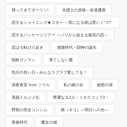
帰ってきてダーリン!
弁護士の資格～改過遷善
恋するシャイニング★スター ～気になる彼は星いくつ!?
～
恋するパッケージツアー ～パリから始まる最高の恋～
恋は七転び八起き
感激時代～闘神の誕生
朝鮮ガンマン
果てしない愛
気分の良い日～みんなラブラブ愛してる！
深夜食堂 from ソウル
私の婿の女
秘密の扉
美賊イルジメ伝
華麗なる2人－ミセスコップ2－
野獣の美女コンシム
錐（キリ）―明日への光―
青春時代
魔女の城