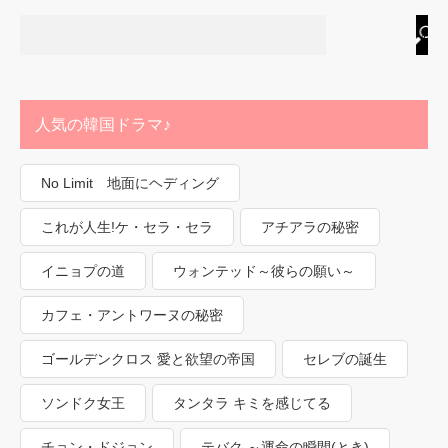
人気の韓国ドラマ♪
No Limit 地面にヘディング
これが人生!ケ・セラ・セラ
アチアラの秘密
イニョプの道
ウォンテッド～彼らの願い～
カフェ・アントワーヌの秘密
ゴールデンクロス 愛と欲望の帝国
セレブの誕生
ソンドク女王
タンタラ キミを感じてる
チョン・ドジョン
テバク ～運命の瞬間(とき)