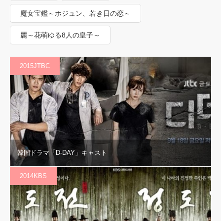
魔女宝鑑～ホジュン、若き日の恋～
麗～花萌ゆる8人の皇子～
2015JTBC
韓国ドラマ「D-DAY」キャスト
2014KBS