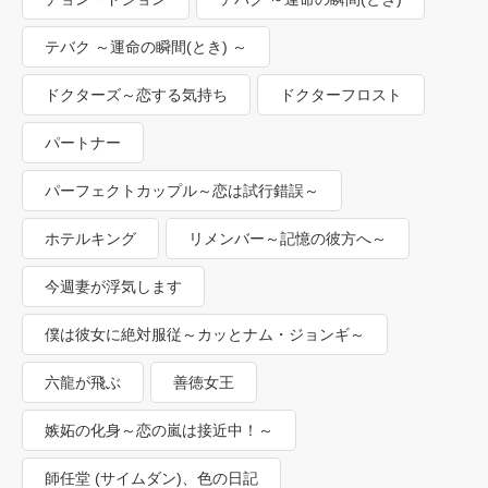
テバク ～運命の瞬間(とき) ～
ドクターズ～恋する気持ち
ドクターフロスト
パートナー
パーフェクトカップル～恋は試行錯誤～
ホテルキング
リメンバー～記憶の彼方へ～
今週妻が浮気します
僕は彼女に絶対服従～カッとナム・ジョンギ～
六龍が飛ぶ
善徳女王
嫉妬の化身～恋の嵐は接近中！～
師任堂 (サイムダン)、色の日記