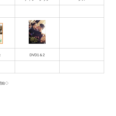
t
DVD1＆2
ル開始◇