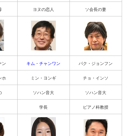
母
ヨヌの恋人
ソ会長の妻
ァン
キム・チャンワン
パク・ジョンフン
ンホ
ミン・ヨンギ
チョ・インソ
の
ソハン音大
ソハン音大
学長
ピアノ科教授