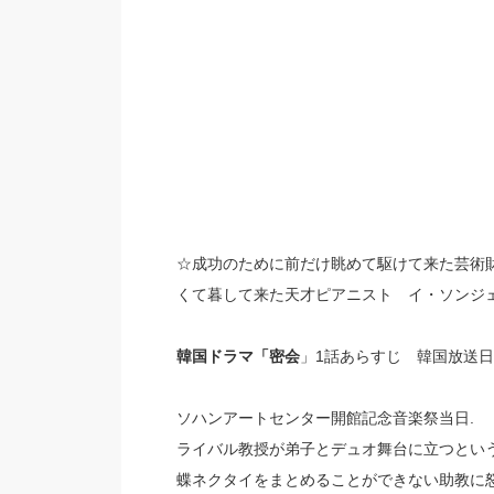
☆成功のために前だけ眺めて駆けて来た芸術財
くて暮して来た天才ピアニスト イ・ソンジェ
韓国ドラマ「密会
」1話あらすじ 韓国放送日 2
ソハンアートセンター開館記念音楽祭当日.
ライバル教授が弟子とデュオ舞台に立つという
蝶ネクタイをまとめることができない助教に怒