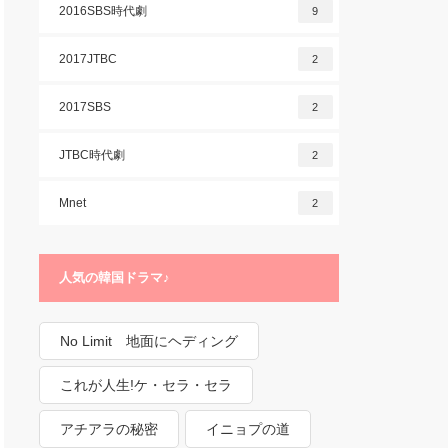
2016SBS時代劇
9
2017JTBC
2
2017SBS
2
JTBC時代劇
2
Mnet
2
人気の韓国ドラマ♪
No Limit 地面にヘディング
これが人生!ケ・セラ・セラ
アチアラの秘密
イニョプの道