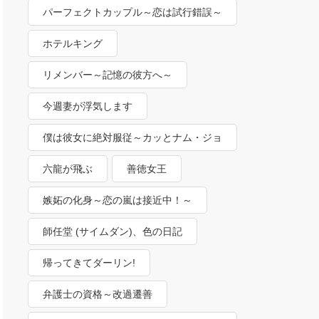
パーフェクトカップル～恋は試行錯誤～
ホテルキング
リメンバー～記憶の彼方へ～
今週妻が浮気します
僕は彼女に絶対服従～カッとナム・ジョ
ンギ～
六龍が飛ぶ
善徳女王
嫉妬の化身～恋の嵐は接近中！～
師任堂 (サイムダン)、色の日記
帰ってきてダーリン!
弁護士の資格～改過遷善