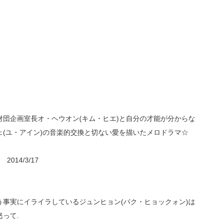
団企画室長オ・ヘウオン(キム・ヒエ)と自分の才能が分からな
(ユ・アイン)の音楽的交換と切ない愛を描いたメロドラマ☆
014/3/17
事実にイライラしているジュンヒョン(パク・ヒョックォン)は
って.