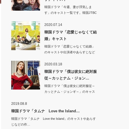
韓国ドラマ「今週、妻が浮気しま
す」のキャスト一覧です。韓国JTBC
201…
2020.07.14
韓国ドラマ「恋愛じゃなくて結
婚」キャスト
韓国ドラマ「恋愛じゃなくて結婚」
のキャストや出演者やあらすじなど
の作品情報です。…
2020.03.18
韓国ドラマ「僕は彼女に絶対服
従～カッとナム・ジョン…
韓国ドラマ「僕は彼女に絶対服従～
カッとナム・ジョンギ～」のキャス
トや出演者やあら…
2019.08.8
韓国ドラマ「タムナ Love the Island…
韓国ドラマ「タムナ Love the Island」のキャストやあらす
じなどの作…