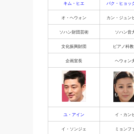
キム・ヒエ
パク・ヒョッ
オ・ヘウォン
カン・ジュン
ソハン財団芸術
ソハン音
文化振興財団
ピアノ科教
企画室長
ヘウォン
ユ・アイン
イ・カン
イ・ソンジェ
ミョンフ