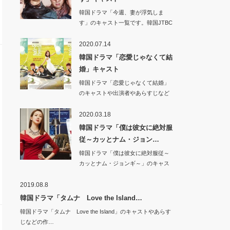
韓国ドラマ「今週、妻が浮気しま
す」のキャスト一覧です。韓国JTBC
201…
2020.07.14
韓国ドラマ「恋愛じゃなくて結
婚」キャスト
韓国ドラマ「恋愛じゃなくて結婚」
のキャストや出演者やあらすじなど
の作品情報です。…
2020.03.18
韓国ドラマ「僕は彼女に絶対服
従～カッとナム・ジョン…
韓国ドラマ「僕は彼女に絶対服従～
カッとナム・ジョンギ～」のキャス
トや出演者やあら…
2019.08.8
韓国ドラマ「タムナ Love the Island…
韓国ドラマ「タムナ Love the Island」のキャストやあらす
じなどの作…