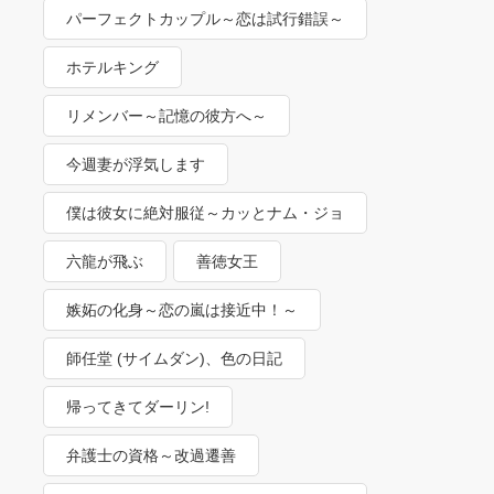
パーフェクトカップル～恋は試行錯誤～
ホテルキング
リメンバー～記憶の彼方へ～
今週妻が浮気します
僕は彼女に絶対服従～カッとナム・ジョ
ンギ～
六龍が飛ぶ
善徳女王
嫉妬の化身～恋の嵐は接近中！～
師任堂 (サイムダン)、色の日記
帰ってきてダーリン!
弁護士の資格～改過遷善