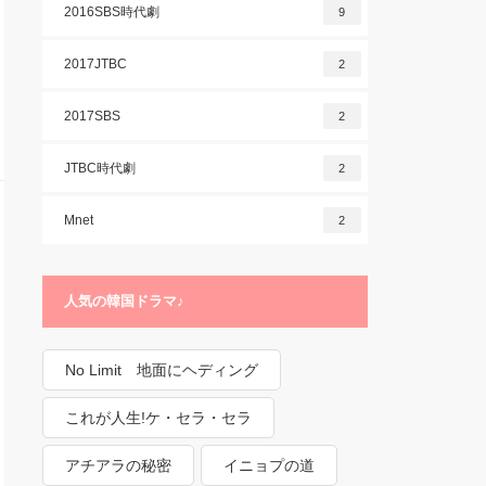
2016SBS時代劇
9
2017JTBC
2
2017SBS
2
JTBC時代劇
2
Mnet
2
人気の韓国ドラマ♪
No Limit 地面にヘディング
これが人生!ケ・セラ・セラ
アチアラの秘密
イニョプの道