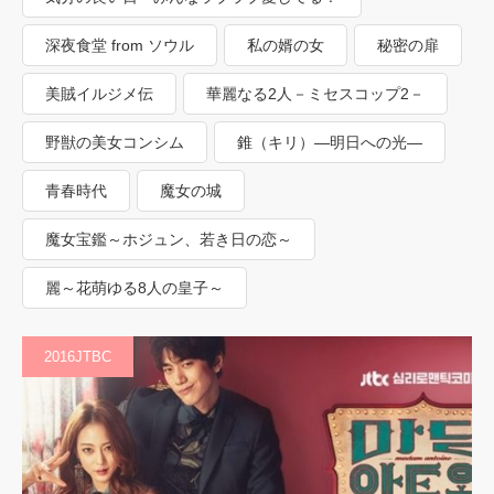
深夜食堂 from ソウル
私の婿の女
秘密の扉
美賊イルジメ伝
華麗なる2人－ミセスコップ2－
野獣の美女コンシム
錐（キリ）―明日への光―
青春時代
魔女の城
魔女宝鑑～ホジュン、若き日の恋～
麗～花萌ゆる8人の皇子～
2016JTBC