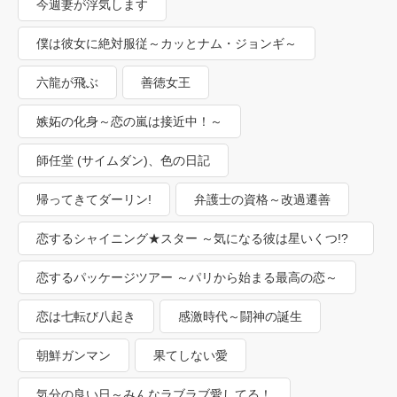
今週妻が浮気します
僕は彼女に絶対服従～カッとナム・ジョンギ～
六龍が飛ぶ
善徳女王
嫉妬の化身～恋の嵐は接近中！～
師任堂 (サイムダン)、色の日記
帰ってきてダーリン!
弁護士の資格～改過遷善
恋するシャイニング★スター ～気になる彼は星いくつ!?
～
恋するパッケージツアー ～パリから始まる最高の恋～
恋は七転び八起き
感激時代～闘神の誕生
朝鮮ガンマン
果てしない愛
気分の良い日～みんなラブラブ愛してる！